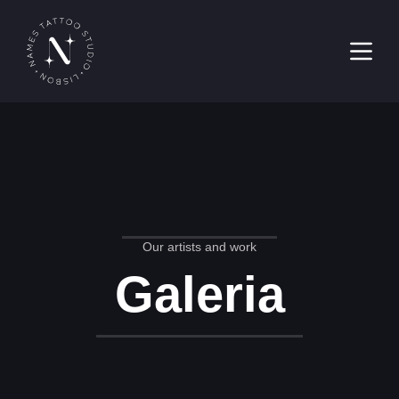
Pular
para
o
conteúdo
Our artists and work
Galeria