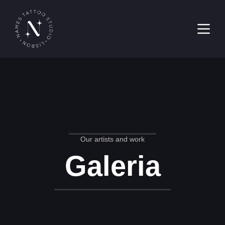
Pular
para
o
conteúdo
Our artists and work
Galeria